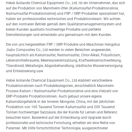
Hebei Aoliande Chemical Equipment Co., Ltd. ist ein Unternehmen, das sich
auf die Produktion von Mannheim-Ofen (Kaliumsulfat-Produktionslinie,
Natriumsulfat-Produktionslinie) und FRP / GRP-Produkten spezialisiert hat,
haben wir professionelles technisches und Produktionsteam. Wir achten
auf den normalen Betrieb gemäß dem Qualitätsmanagementsystem und
bieten Kunden qualitativ hochwertige Produkte und perfekte
Dienstleistungen und entwickeln uns gemeinsam mit dem Kunden.
Die von uns hergestellten FRP / GRP-Produkte und Maschinen Hengshui
Jiubo Composites Co., Ltd werden in vielen Bereichen angewendet,
hauptsächlich als Kaliumsulfat, Natriumsulfat, Chlor-Alkali, Polysilicium,
Lebensmittelbrauerei, Meerwasserentsalzung, Kraftwerksentschwefelung,
Titandioxid, Metallurgie, Abgasbehandlung, städtische Wasserversorgung
und Entwässerung usw.
Hebei Aoliande Chemical Equipment Co., Ltd etabliert verschiedene
Produktionslinien nach Produktkategorien, einschließlich Mannheim
Prozess Kalium / Natriumsulfat Produktionslinie und eine Vielzahl von
GRP-Produkte Produktionslinien. Auch gebaut unsere eigene
Kaliumdüngefabrik in der Inneren Mongolei, China, mit der jährlichen
Produktion von 160 Tausend Tonnen Kaliumsulfat und 200 Tausend
Tonnen hochwertiger Salzsäure, die der Kunde für Lernen und Referenz
besuchen kann. Basierend auf der Entwicklung und Upgrade durch
professionelle und technische Forschung, erhielten wir eine Reihe von
Patenten. Mit Hilfe fortschrittlicher Technologie, ausgezeichneter