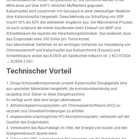
Mitte eines auf über 600°C erhitzten Muffleofens gegossen.
Kaliumsulfat wird zusammen mit Salzsäure in einer zweistufigen Reaktion
über Kaliumbisulfat hergestellt. Diese Methode zur Schaffung von SOP
macht 50% bis 60% des weltweiten Angebots aus. Der Mannheimer Prozess
ist auch aufgrund der hohen Inputkosten beim Einkauf von MOP und
Schwefelsäure die teuerste der Verarbeitungstechniken. Das bedeutet, dass
das Endprodukt etwa 500 Dollar pro Tonne kostet.
Das Mannheimer Verfahren ist ein wichtiges Verfahren zur Herstellung von
Chlorwasserstoff und Kaliumsulfat aus Kaliumchlorid (Esssalz) und
Schwefelsäure, wobei das K2SO4 als Salzkuchen bekannt ist: 2 KCl H2SO4
→ K2SO4 2 HCl
Technischer Vorteil
1. Einige Schlüsselkomponenten unserer Kaliumsulfat Düngegeräte sind
aus speziellen Materialien hergestellt, die korrosionsbeständig und
langlebig sind.
Daher ist diese Düngemaschine
Es verfügt auch über eine lange Lebensdauer.
2. Abfallrückgewinnungssystem, um Chlorwasserstoffsäure (HCl) zu
recyceln und Umweltanforderungen zu erfüllen
3. angepasstes ursprüngliches HCl-Absorptionssystem, verbessert auf der
Qualität des Endprodukts.
4. Verbesserte das Rauchdesign im Ofen, der Energie voll nutzen und den
Energieverbrauch sparen kann.
5. Gebrauchte SPC-automatisches Steuersystem, um die Herstellung der