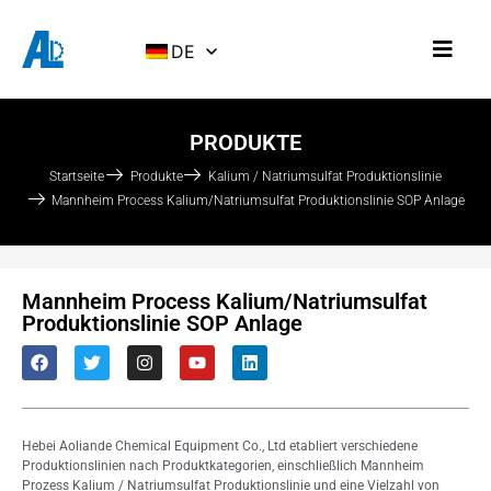
DE
PRODUKTE
Startseite
Produkte
Kalium / Natriumsulfat Produktionslinie
Mannheim Process Kalium/Natriumsulfat Produktionslinie SOP Anlage
Mannheim Process Kalium/Natriumsulfat
Produktionslinie SOP Anlage
Hebei Aoliande Chemical Equipment Co., Ltd etabliert verschiedene
Produktionslinien nach Produktkategorien, einschließlich Mannheim
Prozess Kalium / Natriumsulfat Produktionslinie und eine Vielzahl von